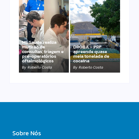
MS Saúde realiza
mutirão de
DROGA – PRF
PRF apreende 20
consultas, triagem e
apreende quase
pistolas e 40
pré-operatórios
meia tonelada de
carregadores na BR-
oftalmológicos
cocaína
060
By
Roberto Costa
By
Roberto Costa
By
Roberto Costa
Sobre Nós