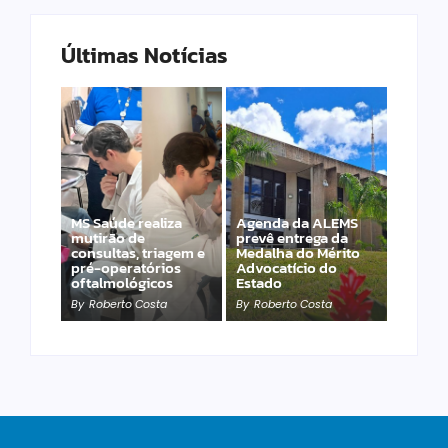
Últimas Notícias
MS Saúde realiza
Agenda da ALEMS
mutirão de
prevê entrega da
consultas, triagem e
Medalha do Mérito
PET – Subea leva
pré-operatórios
Advocatício do
atendimento ao
oftalmológicos
Estado
Jardim Carioca
By
Roberto Costa
By
Roberto Costa
By
Roberto Costa