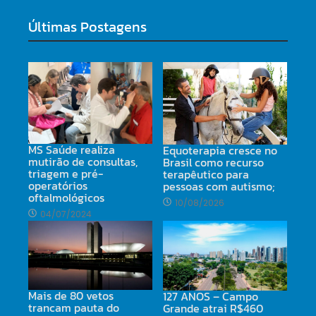
Últimas Postagens
MS Saúde realiza
Equoterapia cresce no
mutirão de consultas,
Brasil como recurso
triagem e pré-
terapêutico para
operatórios
pessoas com autismo;
oftalmológicos
10/08/2026
04/07/2024
Mais de 80 vetos
127 ANOS – Campo
trancam pauta do
Grande atrai R$460