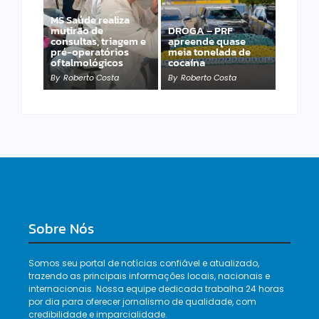
MS Saúde realiza
mutirão de
DROGA – PRF
PRF apreende 20
consultas, triagem e
apreende quase
pistolas e 40
pré-operatórios
meia tonelada de
carregadores na BR-
oftalmológicos
cocaína
060
By
Roberto Costa
By
Roberto Costa
By
Roberto Costa
Sobre Nós
Somos seu portal de notícias confiável e atualizado,
trazendo as principais informações locais, nacionais e
internacionais. Nossa equipe dedicada trabalha 24 horas
por dia para oferecer jornalismo de qualidade, com
credibilidade e imparcialidade.