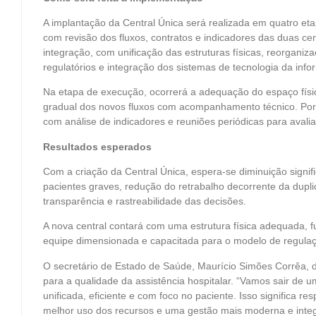
A implantação da Central Única será realizada em quatro etap
com revisão dos fluxos, contratos e indicadores das duas cen
integração, com unificação das estruturas físicas, reorganiz
regulatórios e integração dos sistemas de tecnologia da inf
Na etapa de execução, ocorrerá a adequação do espaço físi
gradual dos novos fluxos com acompanhamento técnico. Por 
com análise de indicadores e reuniões periódicas para avali
Resultados esperados
Com a criação da Central Única, espera-se diminuição signi
pacientes graves, redução do retrabalho decorrente da dupl
transparência e rastreabilidade das decisões.
A nova central contará com uma estrutura física adequada, 
equipe dimensionada e capacitada para o modelo de regulaç
O secretário de Estado de Saúde, Maurício Simões Corrêa, d
para a qualidade da assistência hospitalar. “Vamos sair d
unificada, eficiente e com foco no paciente. Isso significa r
melhor uso dos recursos e uma gestão mais moderna e integr