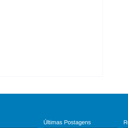
 diz Pedro Kemp
ade de Bem-Estar Animal
Últimas Postagens
R