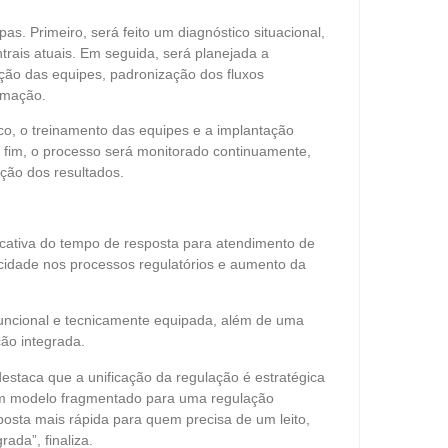
as. Primeiro, será feito um diagnóstico situacional,
trais atuais. Em seguida, será planejada a
ação das equipes, padronização dos fluxos
ormação.
co, o treinamento das equipes e a implantação
fim, o processo será monitorado continuamente,
ação dos resultados.
ficativa do tempo de resposta para atendimento de
icidade nos processos regulatórios e aumento da
funcional e tecnicamente equipada, além de uma
ão integrada.
estaca que a unificação da regulação é estratégica
e um modelo fragmentado para uma regulação
esposta mais rápida para quem precisa de um leito,
ada”, finaliza.