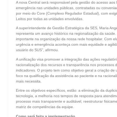
A nova Central será responsável pela gestão do acesso aos l
emergência nas unidades públicas, contratadas ou conveniad
por meio do Core (Complexo Regulador Estadual), com exig
Leitos por todas as unidades envolvidas.
A superintendente de Gestão Estratégica da SES, Maria Angé
representa um avanço histórico na regionalização da saúde.
importante na organização da nossa rede hospitalar. Com ela
urgência e emergência aconteça com mais equidade e agilida
usuário do SUS”, afirmou.
A unificação visa promover a integração das ações regulató
racionalização dos recursos e transparência nos processos d
indicadores. O projeto tem como objetivo geral a criação de 
foco na qualificação da assistência ao paciente e na raciona
mais necessita.
Entre os objetivos específicos, estão: a eliminação da duplic
tecnologia, a melhoria nos tempos de resposta para atendim
processo mais transparente e auditável, reestruturar fisicame
matriz de competências da equipe.
Como será feita a implementação