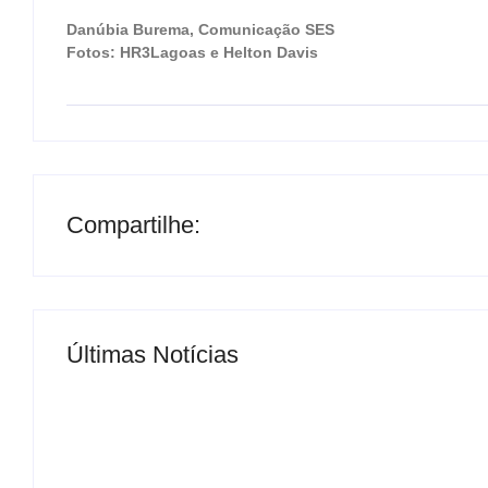
Danúbia Burema, Comunicação SES
Fotos: HR3Lagoas e Helton Davis
Compartilhe:
Últimas Notícias
MS Saúde realiza mutirão de consultas, triag
By
Roberto Costa
-
04/07/2024