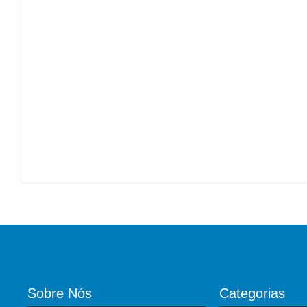
Ter professor substituto é direito dos alunos,
By
Roberto Costa
-
05/08/2026
Veterinário Francisco cobra criação da Unid
By
Roberto Costa
-
05/08/2026
Sobre Nós
Categorias