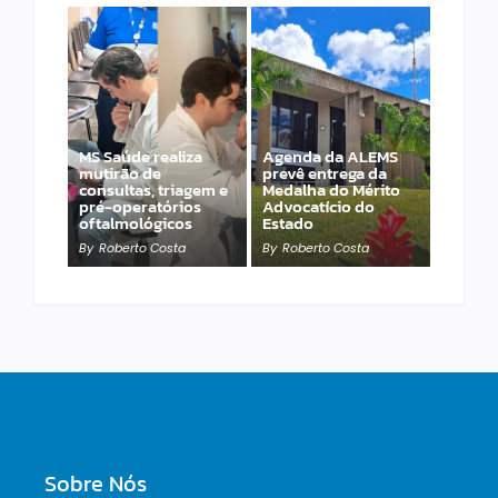
MS Saúde realiza
Agenda da ALEMS
mutirão de
prevê entrega da
consultas, triagem e
Medalha do Mérito
PET – Subea leva
pré-operatórios
Advocatício do
atendimento ao
oftalmológicos
Estado
Jardim Carioca
By
Roberto Costa
By
Roberto Costa
By
Roberto Costa
Sobre Nós