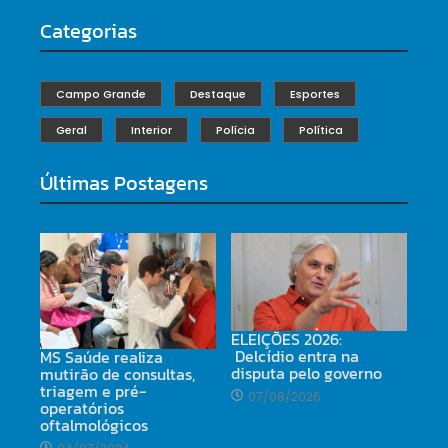
Categorias
Campo Grande
Destaque
Esportes
Geral
Interior
Polícia
Política
Últimas Postagens
ELEIÇÕES 2026:
Delcídio entra na
MS Saúde realiza
disputa pelo governo
mutirão de consultas,
triagem e pré-
07/08/2026
operatórios
oftalmológicos