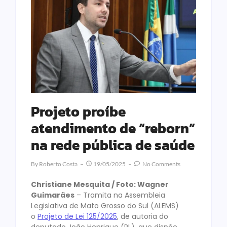
Projeto proíbe
atendimento de “reborn”
na rede pública de saúde
By
Roberto Costa
19/05/2025
No Comments
Christiane Mesquita / Foto: Wagner
Guimarães
– Tramita na Assembleia
Legislativa de Mato Grosso do Sul (ALEMS)
o
Projeto de Lei 125/2025
, de autoria do