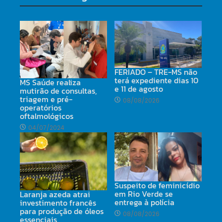
FERIADO – TRE-MS não
terá expediente dias 10
MS Saúde realiza
e 11 de agosto
mutirão de consultas,
triagem e pré-
08/08/2026
operatórios
oftalmológicos
04/07/2024
Suspeito de feminicídio
em Rio Verde se
Laranja azeda atrai
entrega à polícia
investimento francês
para produção de óleos
08/08/2026
essenciais