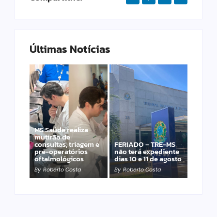
Últimas Notícias
MS Saúde realiza
Laranja azeda atrai
mutirão de
investimento
consultas, triagem e
FERIADO – TRE-MS
francês para
pré-operatórios
não terá expediente
produção de óleos
oftalmológicos
dias 10 e 11 de agosto
essenciais
By
Roberto Costa
By
Roberto Costa
By
Roberto Costa