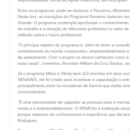
Reponsabilidade Social da Águas Guariroba, Bia Rodrigues.
Entre os programas, pode-se destacar o Pioneiros, Afluente
Neste ano, as inscrições do Programa Pioneiros bateram r
Grande. O programa contempla aprofundar o conhecimento d
de trabalho e a atuação de diferentes profissões no setor d
reflexão sobre o futuro profissional.
“O principal objetivo do programa é, além de fazer a conexão
conhecimento do mundo coorporativo, empreendedorismo e 
de saneamento. Com o projeto os alunos conhecem como é 
suas casas”, comentou Jhonatan William da Cruz Santos, ana
Já o programa Mãos e Obras teve 113 inscritos em seus cur
SENAI/MS, ele foi criado para incentivar a capacitação e en
principalmente entre os moradores de bairros que estão re
concessionária.
“É uma oportunidade de capacitar as pessoas para o merca
renda e o empreendedorismo. O SENAI foi a instituição escolh
porque sabemos do conhecimento e experiência que ela tem p
Rodrigues.