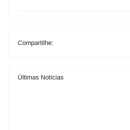
Compartilhe:
Últimas Notícias
MS Saúde realiza mutirão de consultas, triag
By
Roberto Costa
-
04/07/2024
DROGA – PRF apreende quase meia tonelada