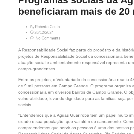
Programas sociais da Ág
beneficiaram mais de 20
Roberto Costa
By
26/12/2024
No Comments
A Responsabilidade Social faz parte do propósito e da hist
projetos de Responsabilidade Social da concessionária ben
atuação social e ambientalmente responsável representa 
campo-grandenses.
Entre os projetos, o Voluntariado da concessionária reuniu
de 9 mil pessoas em Campo Grande. O programa organiza aç
concessionária em diversos bairros de Campo Grande. O obj
vulnerabilidade, levando dignidade para as famílias, seja p
sociais.
“Entendemos que a Águas Guariroba tem um papel muito imp
cidade e sua população, que vai além do saneamento. Como 
compreendemos que servir as pessoas é uma das nossas pri