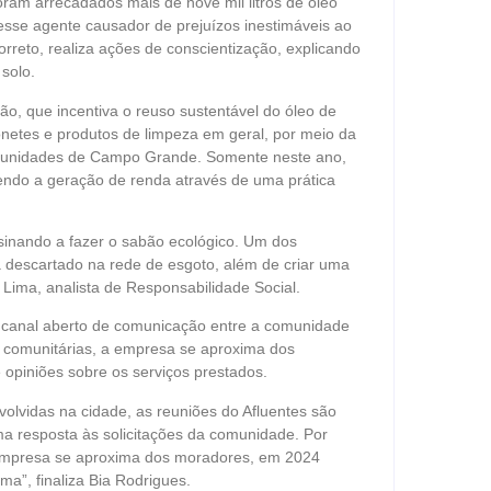
ram arrecadados mais de nove mil litros de óleo
 esse agente causador de prejuízos inestimáveis ao
rreto, realiza ações de conscientização, explicando
solo.
ão, que incentiva o reuso sustentável do óleo de
netes e produtos de limpeza em geral, por meio da
munidades de Campo Grande. Somente neste ano,
vendo a geração de renda através de uma prática
sinando a fazer o sabão ecológico. Um dos
ja descartado na rede de esgoto, além de criar uma
 Lima, analista de Responsabilidade Social.
m canal aberto de comunicação entre a comunidade
 comunitárias, a empresa se aproxima dos
opiniões sobre os serviços prestados.
olvidas na cidade, as reuniões do Afluentes são
ma resposta às solicitações da comunidade. Por
 empresa se aproxima dos moradores, em 2024
ma”, finaliza Bia Rodrigues.