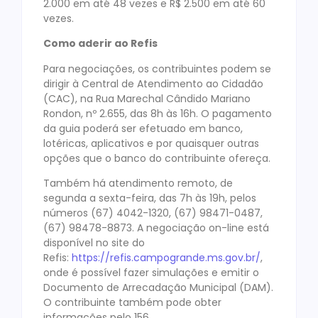
2.000 em até 48 vezes e R$ 2.500 em até 60
vezes.
Como aderir ao Refis
Para negociações, os contribuintes podem se
dirigir à Central de Atendimento ao Cidadão
(CAC), na Rua Marechal Cândido Mariano
Rondon, nº 2.655, das 8h às 16h. O pagamento
da guia poderá ser efetuado em banco,
lotéricas, aplicativos e por quaisquer outras
opções que o banco do contribuinte ofereça.
Também há atendimento remoto, de
segunda a sexta-feira, das 7h às 19h, pelos
números (67) 4042-1320, (67) 98471-0487,
(67) 98478-8873. A negociação on-line está
disponível no site do
Refis:
https://refis.campogrande.ms.gov.br/
,
onde é possível fazer simulações e emitir o
Documento de Arrecadação Municipal (DAM).
O contribuinte também pode obter
informações pelo 156.