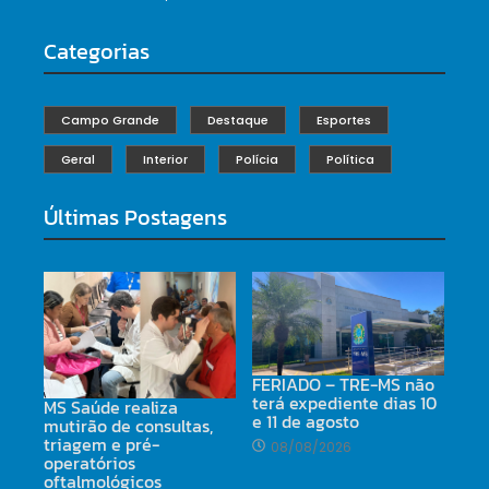
Categorias
Campo Grande
Destaque
Esportes
Geral
Interior
Polícia
Política
Últimas Postagens
FERIADO – TRE-MS não
terá expediente dias 10
MS Saúde realiza
e 11 de agosto
mutirão de consultas,
triagem e pré-
08/08/2026
operatórios
oftalmológicos