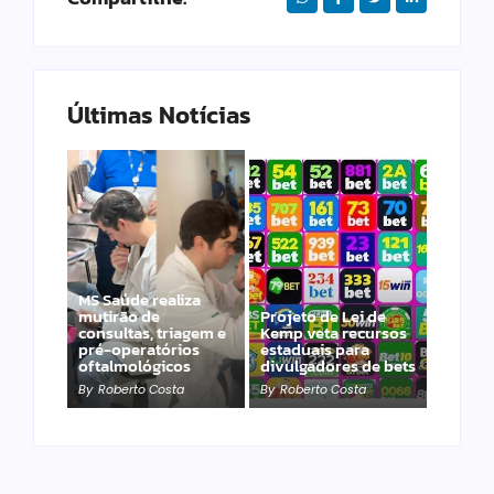
Últimas Notícias
Imaginário
Maracangalha
MS Saúde realiza
apresenta
mutirão de
Projeto de Lei de
“TRANSBORDA” com
consultas, triagem e
Kemp veta recursos
duas intervenções
pré-operatórios
estaduais para
gratuitas na 14 de
oftalmológicos
divulgadores de bets
Julho
By
Roberto Costa
By
Roberto Costa
By
Roberto Costa