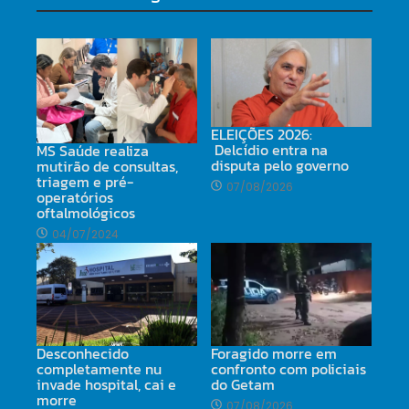
ELEIÇÕES 2026:
Delcídio entra na
MS Saúde realiza
disputa pelo governo
mutirão de consultas,
triagem e pré-
07/08/2026
operatórios
oftalmológicos
04/07/2024
Desconhecido
Foragido morre em
completamente nu
confronto com policiais
invade hospital, cai e
do Getam
morre
07/08/2026