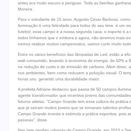
antes era muito escuro e perigoso. Toda as famílias ganhar
Moreira.
Para o estudante de 15 anos, Augusto César Barbosa, como p
iluminação é uma felicidade para todos do seu time, é um so
futebol, esse campo é a nossa segunda casa, o esporte é a
todos tínhamos que ir embora e agora, não teremos mais es
iremos realizar muitos campeonatos, vamos curtir muito tudo
Entre os vários benefícios das lâmpadas de Led, estão a efic
watt consumido, levando à economia de energia, de 50% a 8
na redução de custo e de emissão de carbono. Além disso, a
nos ambientes, bem como reduzem a poluição visual. O temp
horas uso, gerando uma durabilidade maior.
A prefeita Adriane destacou que passa de 50 campos ilumi
agente transformador que incentiva jovens das comunidades
futuros atletas. “Campo Grande tem essa cultura da prátic
que já saíram muitos jovens que se tornaram talentos profissi
Campo Grande investe e estimula a prática esportiva, pois 
pessoas”, disse.
Nas sete regiões urbanas de Campo Grande, em 2023 a Sisep