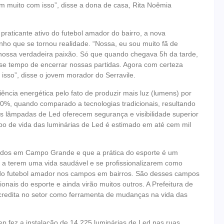
am muito com isso”, disse a dona de casa, Rita Noêmia
raticante ativo do futebol amador do bairro, a nova
nho que se tornou realidade. “Nossa, eu sou muito fã de
 nossa verdadeira paixão. Só que quando chegava 5h da tarde,
se tempo de encerrar nossas partidas. Agora com certeza
 isso”, disse o jovem morador do Serravile.
iência energética pelo fato de produzir mais luz (lumens) por
0%, quando comparado a tecnologias tradicionais, resultando
s lâmpadas de Led oferecem segurança e visibilidade superior
o de vida das luminárias de Led é estimado em até cem mil
nados em Campo Grande e que a prática do esporte é um
 a terem uma vida saudável e se profissionalizarem como
a do futebol amador nos campos em bairros. São desses campos
onais do esporte e ainda virão muitos outros. A Prefeitura de
acredita no setor como ferramenta de mudanças na vida das
 fez a instalação de 14.225 luminárias de Led nas ruas,