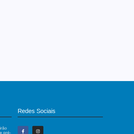
Redes Sociais
irão
e pré-