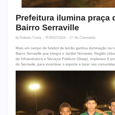
Prefeitura ilumina praça 
Bairro Serraville
Roberto Costa
05/07/2024
No Comments
By
Mais um campo de futebol de terrão ganhou iluminação na no
Bairro Serraville que integra o Jardim Noroeste, Região Urba
de Infraestrutura e Serviços Públicos (Sisep), implantou 8 
do Serravile, para incentivar o esporte e lazer nas comunida