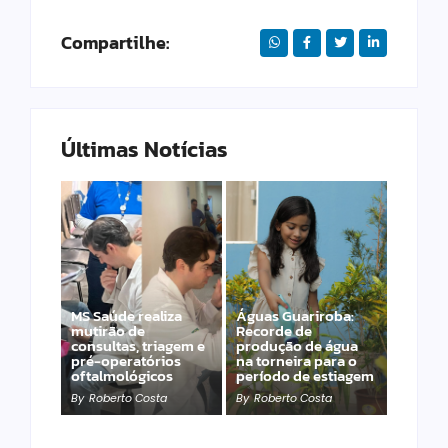
Compartilhe:
Últimas Notícias
MS Saúde realiza
Águas Guariroba:
mutirão de
Recorde de
Projeto de Lei de
consultas, triagem e
produção de água
Kemp veta recursos
pré-operatórios
na torneira para o
estaduais para
oftalmológicos
período de estiagem
divulgadores de bets
By
Roberto Costa
By
Roberto Costa
By
Roberto Costa