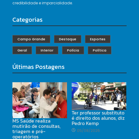
credibilidade e imparcialidade.
Categorias
Campo Grande
Destaque
Esportes
Geral
Interior
Polícia
Política
Últimas Postagens
Ter professor substituto
é direito dos alunos, diz
MS Saúde realiza
Pedro Kemp
mutirão de consultas,
triagem e pré-
05/08/2026
operatórios