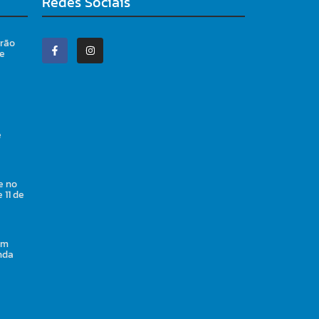
Redes Sociais
irão
 e
e
e no
 11 de
em
nda