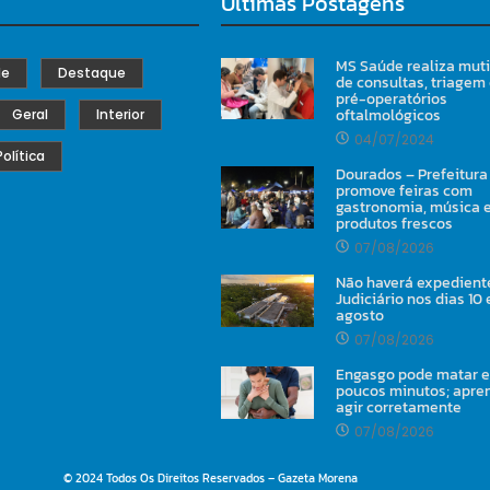
Últimas Postagens
MS Saúde realiza mut
de
Destaque
de consultas, triagem
pré-operatórios
oftalmológicos
Geral
Interior
04/07/2024
Política
Dourados – Prefeitura
promove feiras com
gastronomia, música 
produtos frescos
07/08/2026
Não haverá expedient
Judiciário nos dias 10 e
agosto
07/08/2026
Engasgo pode matar 
poucos minutos; apre
agir corretamente
07/08/2026
© 2024 Todos Os Direitos Reservados – Gazeta Morena