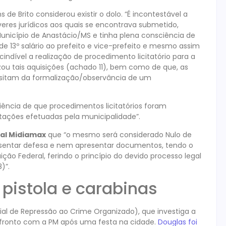
de Brito considerou existir o dolo. “É incontestável a
eres jurídicos aos quais se encontrava submetido,
 Município de Anastácio/MS e tinha plena consciência de
e 13º salário ao prefeito e vice-prefeito e mesmo assim
ndível a realização de procedimento licitatório para a
ou tais aquisições (achado 11), bem como de que, as
essitam da formalização/observância de um
ência de que procedimentos licitatórios foram
tações efetuadas pela municipalidade”.
al Midiamax
que “o mesmo será considerado Nulo de
presentar defesa e nem apresentar documentos, tendo o
ção Federal, ferindo o princípio do devido processo legal
)”.
pistola e carabinas
l de Repressão ao Crime Organizado), que investiga a
nfronto com a PM após uma festa na cidade.
Douglas foi