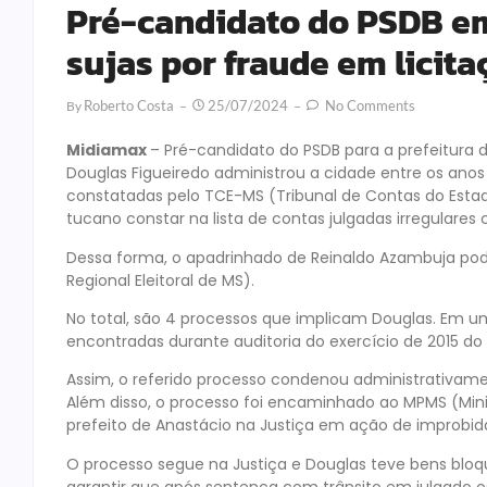
Pré-candidato do PSDB e
sujas por fraude em licita
Roberto Costa
25/07/2024
No Comments
By
Midiamax
– Pré-candidato do PSDB para a prefeitura
Douglas Figueiredo administrou a cidade entre os anos
constatadas pelo TCE-MS (Tribunal de Contas do Esta
tucano constar na lista de contas julgadas irregulares
Dessa forma, o apadrinhado de Reinaldo Azambuja pode
Regional Eleitoral de MS).
No total, são 4 processos que implicam Douglas. Em um 
encontradas durante auditoria do exercício de 2015 do
Assim, o referido processo condenou administrativamen
Além disso, o processo foi encaminhado ao MPMS (Minis
prefeito de Anastácio na Justiça em ação de improbid
O processo segue na Justiça e Douglas teve bens bloqu
garantir que após sentença com trânsito em julgado o