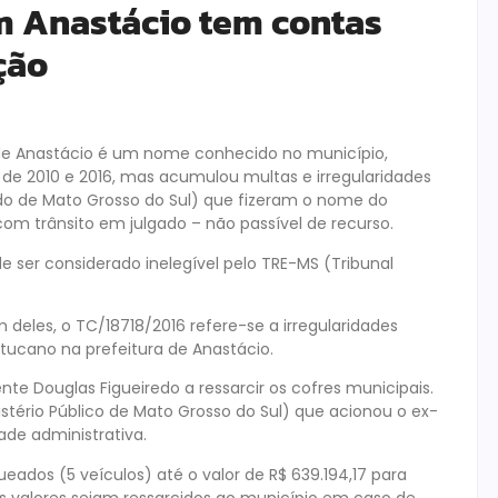
m Anastácio tem contas
ção
 de Anastácio é um nome conhecido no município,
 de 2010 e 2016, mas acumulou multas e irregularidades
do de Mato Grosso do Sul) que fizeram o nome do
 com trânsito em julgado – não passível de recurso.
 ser considerado inelegível pelo TRE-MS (Tribunal
deles, o TC/18718/2016 refere-se a irregularidades
 tucano na prefeitura de Anastácio.
te Douglas Figueiredo a ressarcir os cofres municipais.
tério Público de Mato Grosso do Sul) que acionou o ex-
ade administrativa.
eados (5 veículos) até o valor de R$ 639.194,17 para
s valores sejam ressarcidos ao município em caso de