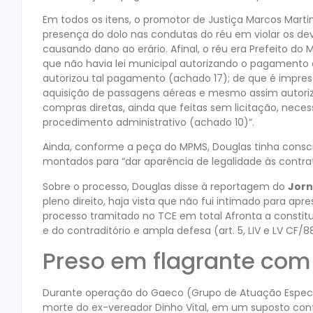
Em todos os itens, o promotor de Justiça Marcos Martins 
presença do dolo nas condutas do réu em violar os dev
causando dano ao erário. Afinal, o réu era Prefeito do
que não havia lei municipal autorizando o pagamento d
autorizou tal pagamento (achado 17); de que é impresci
aquisição de passagens aéreas e mesmo assim autoriz
compras diretas, ainda que feitas sem licitação, nec
procedimento administrativo (achado 10)”.
Ainda, conforme a peça do MPMS, Douglas tinha consci
montados para “dar aparência de legalidade às contra
Sobre o processo, Douglas disse à reportagem do
Jorn
pleno direito, haja vista que não fui intimado para a
processo tramitado no TCE em total Afronta a constitui
e do contraditório e ampla defesa (art. 5, LIV e LV CF/88
Preso em flagrante com 
Durante operação do Gaeco (Grupo de Atuação Especia
morte do ex-vereador Dinho Vital, em um suposto co