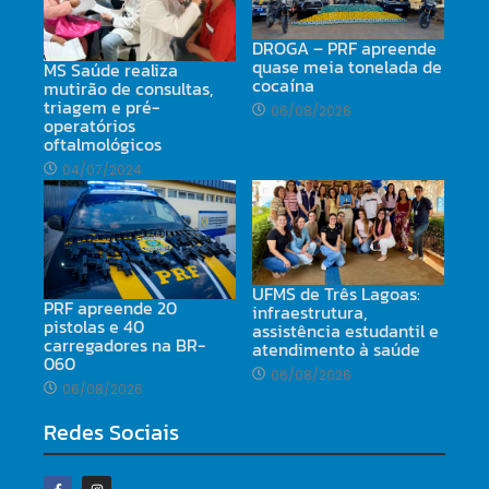
DROGA – PRF apreende
quase meia tonelada de
MS Saúde realiza
cocaína
mutirão de consultas,
triagem e pré-
06/08/2026
operatórios
oftalmológicos
04/07/2024
UFMS de Três Lagoas:
PRF apreende 20
infraestrutura,
pistolas e 40
assistência estudantil e
carregadores na BR-
atendimento à saúde
060
06/08/2026
06/08/2026
Redes Sociais