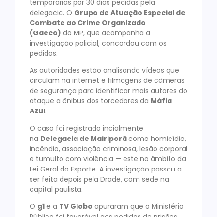
temporárias por 30 dias pedidas pela
delegacia. O
Grupo de Atuação Especial de
Combate ao Crime Organizado
(Gaeco)
do MP, que acompanha a
investigação policial, concordou com os
pedidos.
As autoridades estão analisando vídeos que
circulam na internet e filmagens de câmeras
de segurança para identificar mais autores do
ataque a ônibus dos torcedores da
Máfia
Azul
.
O caso foi registrado incialmente
na
Delegacia de Mairiporã
como homicídio,
incêndio, associação criminosa, lesão corporal
e tumulto com violência — este no âmbito da
Lei Geral do Esporte. A investigação passou a
ser feita depois pela Drade, com sede na
capital paulista.
O
g1
e a
TV Globo
apuraram que o Ministério
Público foi favorável aos pedidos de prisões