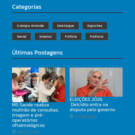
Categorias
Campo Grande
Destaque
Esportes
Geral
Interior
Polícia
Política
Últimas Postagens
ELEIÇÕES 2026:
Delcídio entra na
MS Saúde realiza
disputa pelo governo
mutirão de consultas,
triagem e pré-
07/08/2026
operatórios
oftalmológicos
04/07/2024