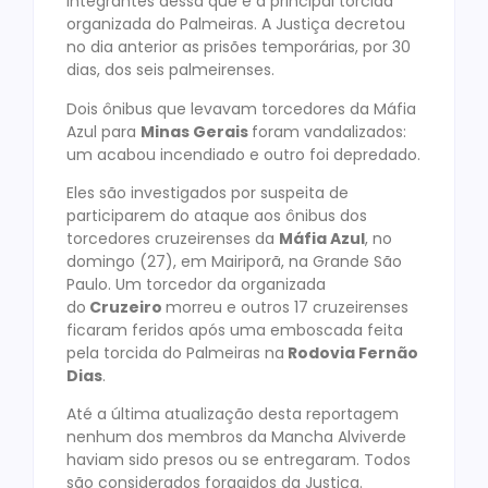
integrantes dessa que é a principal torcida
organizada do Palmeiras. A Justiça decretou
no dia anterior as prisões temporárias, por 30
dias, dos seis palmeirenses.
Dois ônibus que levavam torcedores da Máfia
Azul para
Minas Gerais
foram vandalizados:
um acabou incendiado e outro foi depredado.
Eles são investigados por suspeita de
participarem do ataque aos ônibus dos
torcedores cruzeirenses da
Máfia Azul
, no
domingo (27), em Mairiporã, na Grande São
Paulo. Um torcedor da organizada
do
Cruzeiro
morreu e outros 17 cruzeirenses
ficaram feridos após uma emboscada feita
pela torcida do Palmeiras na
Rodovia Fernão
Dias
.
Até a última atualização desta reportagem
nenhum dos membros da Mancha Alviverde
haviam sido presos ou se entregaram. Todos
são considerados foragidos da Justiça.