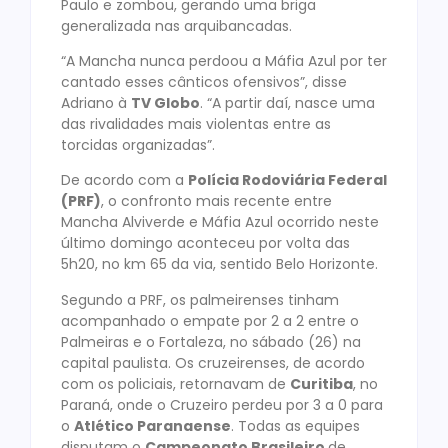
Paulo e zombou, gerando uma briga
generalizada nas arquibancadas.
“A Mancha nunca perdoou a Máfia Azul por ter
cantado esses cânticos ofensivos”, disse
Adriano à
TV Globo
. “A partir daí, nasce uma
das rivalidades mais violentas entre as
torcidas organizadas”.
De acordo com a
Polícia Rodoviária Federal
(PRF)
, o confronto mais recente entre
Mancha Alviverde e Máfia Azul ocorrido neste
último domingo aconteceu por volta das
5h20, no km 65 da via, sentido Belo Horizonte.
Segundo a PRF, os palmeirenses tinham
acompanhado o empate por 2 a 2 entre o
Palmeiras e o Fortaleza, no sábado (26) na
capital paulista. Os cruzeirenses, de acordo
com os policiais, retornavam de
Curitiba
, no
Paraná, onde o Cruzeiro perdeu por 3 a 0 para
o
Atlético Paranaense
. Todas as equipes
disputam o
Campeonato Brasileiro
de