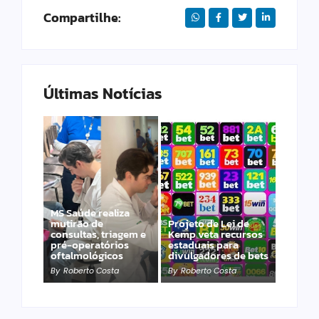
Compartilhe:
Últimas Notícias
Imaginário
Maracangalha
MS Saúde realiza
apresenta
mutirão de
Projeto de Lei de
“TRANSBORDA” com
consultas, triagem e
Kemp veta recursos
duas intervenções
pré-operatórios
estaduais para
gratuitas na 14 de
oftalmológicos
divulgadores de bets
Julho
By
Roberto Costa
By
Roberto Costa
By
Roberto Costa