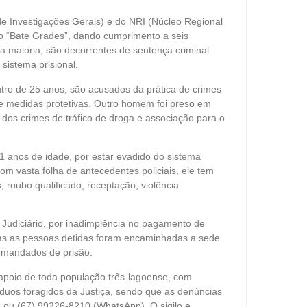
 de Investigações Gerais) e do NRI (Núcleo Regional
o “Bate Grades”, dando cumprimento a seis
a maioria, são decorrentes de sentença criminal
 sistema prisional.
tro de 25 anos, são acusados da prática de crimes
e medidas protetivas. Outro homem foi preso em
a dos crimes de tráfico de droga e associação para o
1 anos de idade, por estar evadido do sistema
Com vasta folha de antecedentes policiais, ele tem
, roubo qualificado, receptação, violência
Judiciário, por inadimplência no pagamento de
das as pessoas detidas foram encaminhadas a sede
 mandados de prisão.
 apoio de toda população três-lagoense, com
víduos foragidos da Justiça, sendo que as denúncias
3 ou (67) 99226-8210 (WhatsApp). O sigilo e