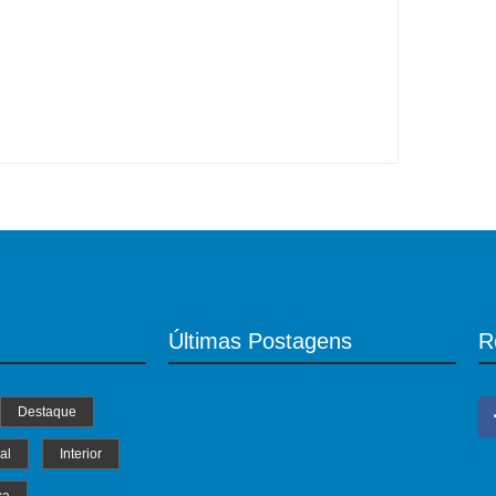
Projeto de Lei de Kemp veta recursos
estaduais para divulgadores
y
Roberto Costa
-
07/08/2026
Últimas Postagens
R
Destaque
al
Interior