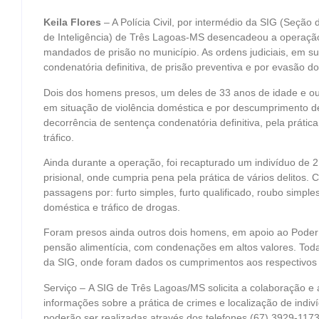
Keila Flores
– A Polícia Civil, por intermédio da SIG (Seção
de Inteligência) de Três Lagoas-MS desencadeou a operaçã
mandados de prisão no município. As ordens judiciais, em su
condenatória definitiva, de prisão preventiva e por evasão do
Dois dos homens presos, um deles de 33 anos de idade e ou
em situação de violência doméstica e por descumprimento d
decorrência de sentença condenatória definitiva, pela prátic
tráfico.
Ainda durante a operação, foi recapturado um indivíduo de 2
prisional, onde cumpria pena pela prática de vários delitos. 
passagens por: furto simples, furto qualificado, roubo simples
doméstica e tráfico de drogas.
Foram presos ainda outros dois homens, em apoio ao Poder 
pensão alimentícia, com condenações em altos valores. To
da SIG, onde foram dados os cumprimentos aos respectivos
Serviço – A SIG de Três Lagoas/MS solicita a colaboração e
informações sobre a prática de crimes e localização de indi
poderão ser realizadas através dos telefones (67) 3929-117