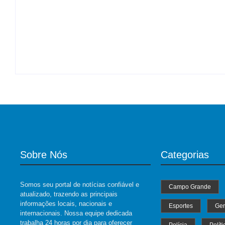
MS Saúde realiza mutirão de
Imaginário Maracangalha apresenta
consultas, triagem e pré-operatórios
“TRANSBORDA” com duas
oftalmológicos
intervenções gratuitas na 14 de Julho
By
Roberto Costa
B
-
04/07/2024
By
Roberto Costa
-
07/08/2026
Sobre Nós
Categorias
Somos seu portal de notícias confiável e
Campo Grande
atualizado, trazendo as principais
informações locais, nacionais e
Esportes
Ger
internacionais. Nossa equipe dedicada
trabalha 24 horas por dia para oferecer