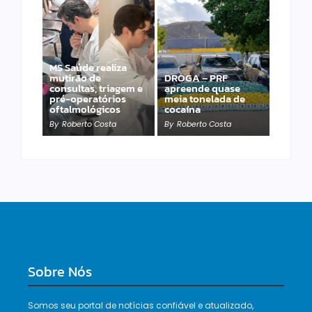
MS Saúde realiza
mutirão de
DROGA – PRF
PRF apreende 20
consultas, triagem e
apreende quase
pistolas e 40
pré-operatórios
meia tonelada de
carregadores na BR-
oftalmológicos
cocaína
060
By
Roberto Costa
By
Roberto Costa
By
Roberto Costa
Sobre Nós
Somos seu portal de notícias confiável e atualizado,