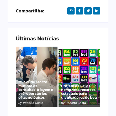
Compartilhe:
Últimas Notícias
Imaginário
Maracangalha
MS Saúde realiza
apresenta
mutirão de
Projeto de Lei de
“TRANSBORDA” com
consultas, triagem e
Kemp veta recursos
duas intervenções
pré-operatórios
estaduais para
gratuitas na 14 de
oftalmológicos
divulgadores de bets
Julho
By
Roberto Costa
By
Roberto Costa
By
Roberto Costa