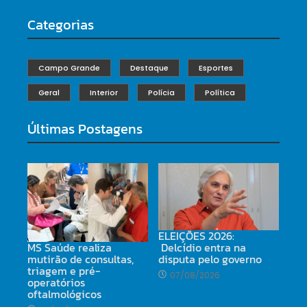
Categorias
Campo Grande
Destaque
Esportes
Geral
Interior
Polícia
Política
Últimas Postagens
ELEIÇÕES 2026:
Delcídio entra na
MS Saúde realiza
disputa pelo governo
mutirão de consultas,
triagem e pré-
07/08/2026
operatórios
oftalmológicos