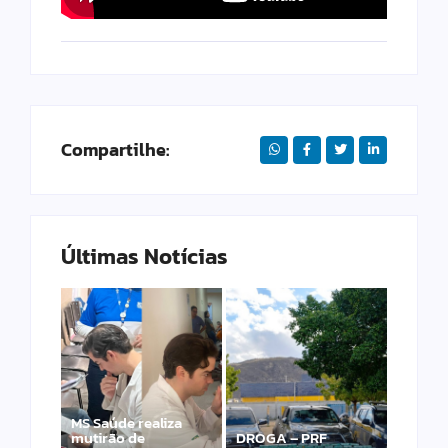
Compartilhe:
Últimas Notícias
MS Saúde realiza
mutirão de
DROGA – PRF
PRF apreende 20