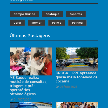
Campo Grande
Destaque
Esportes
Geral
Interior
Polícia
Política
Últimas Postagens
DROGA – PRF apreende
quase meia tonelada de
MS Saúde realiza
cocaína
mutirão de consultas,
triagem e pré-
06/08/2026
operatórios
oftalmológicos
04/07/2024