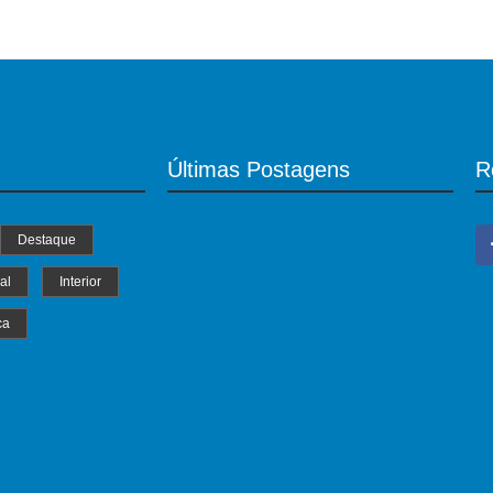
Últimas Postagens
R
Destaque
al
Interior
ca
MS Saúde realiza mutirão de consultas,
triagem e pré-operatórios oftalmológicos
04/07/2024