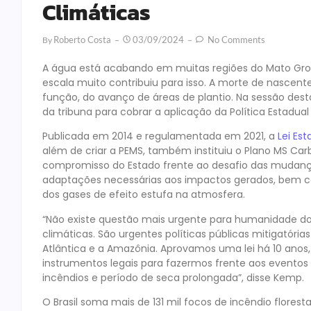
Climáticas
Roberto Costa
03/09/2024
No Comments
By
A água está acabando em muitas regiões do Mato Gr
escala muito contribuiu para isso. A morte de nascen
função, do avanço de áreas de plantio. Na sessão dest
da tribuna para cobrar a aplicação da Política Estadu
Publicada em 2014 e regulamentada em 2021, a
Lei Est
além de criar a PEMS, também instituiu o Plano MS Ca
compromisso do Estado frente ao desafio das mudanças
adaptações necessárias aos impactos gerados, bem com
dos gases de efeito estufa na atmosfera.
“Não existe questão mais urgente para humanidade d
climáticas. São urgentes políticas públicas mitigatória
Atlântica e a Amazônia. Aprovamos uma lei há 10 anos,
instrumentos legais para fazermos frente aos event
incêndios e período de seca prolongada”, disse Kemp.
O Brasil soma mais de 131 mil focos de incêndio florest