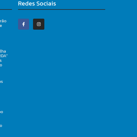
Redes Sociais
irão
 e
lha
RDA”
s
ho
os
po
io