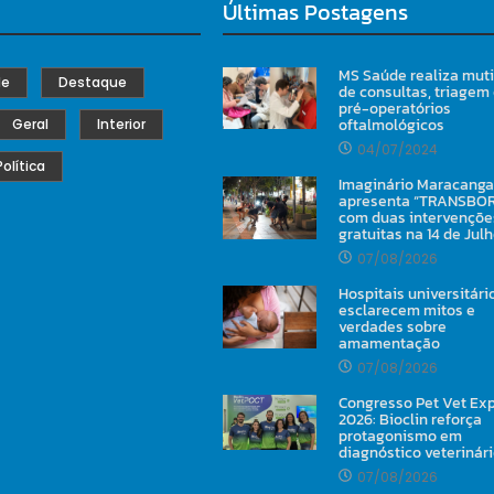
Últimas Postagens
MS Saúde realiza mut
de
Destaque
de consultas, triagem
pré-operatórios
oftalmológicos
Geral
Interior
04/07/2024
Política
Imaginário Maracanga
apresenta “TRANSBO
com duas intervençõe
gratuitas na 14 de Jul
07/08/2026
Hospitais universitári
esclarecem mitos e
verdades sobre
amamentação
07/08/2026
Congresso Pet Vet Ex
2026: Bioclin reforça
protagonismo em
diagnóstico veterinár
07/08/2026