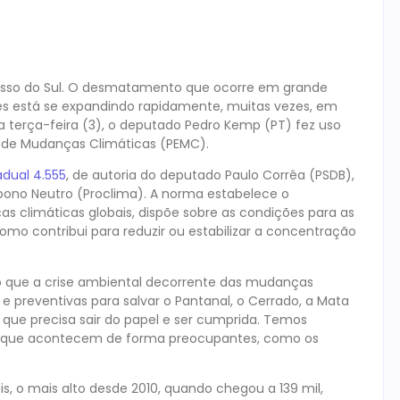
osso do Sul. O desmatamento que ocorre em grande
tes está se expandindo rapidamente, muitas vezes, em
a terça-feira (3), o deputado Pedro Kemp (PT) fez uso
al de Mudanças Climáticas (PEMC).
adual 4.555
, de autoria do deputado Paulo Corrêa (PSDB),
rbono Neutro (Proclima). A norma estabelece o
 climáticas globais, dispõe sobre as condições para as
o contribui para reduzir ou estabilizar a concentração
o que a crise ambiental decorrente das mudanças
s e preventivas para salvar o Pantanal, o Cerrado, a Mata
 que precisa sair do papel e ser cumprida. Temos
os que acontecem de forma preocupantes, como os
ais, o mais alto desde 2010, quando chegou a 139 mil,