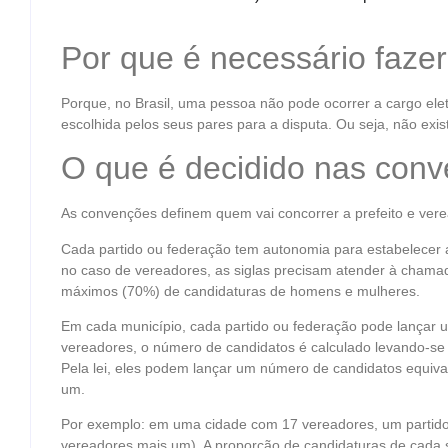
Por que é necessário faze
Porque, no Brasil, uma pessoa não pode ocorrer a cargo eleti
escolhida pelos seus pares para a disputa. Ou seja, não exi
O que é decidido nas con
As convenções definem quem vai concorrer a prefeito e vere
Cada partido ou federação tem autonomia para estabelecer 
no caso de vereadores, as siglas precisam atender à chama
máximos (70%) de candidaturas de homens e mulheres.
Em cada município, cada partido ou federação pode lançar u
vereadores, o número de candidatos é calculado levando-s
Pela lei, eles podem lançar um número de candidatos equiva
um.
Por exemplo: em uma cidade com 17 vereadores, um partido 
vereadores mais um). A proporção de candidaturas de cada s