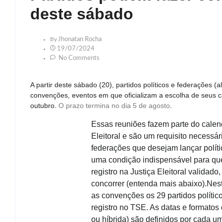
deste sábado
By
Jhonatan Rocha
19/07/2024
No Comments
A partir deste sábado (20), partidos políticos e federações (a
convenções, eventos em que oficializam a escolha de seus ca
outubro.
O prazo termina no dia 5 de agosto
.
Essas reuniões fazem parte do calendá
Eleitoral e são um requisito necessá
federações que desejam lançar polít
uma condição indispensável para qu
registro na Justiça Eleitoral validado
concorrer (entenda mais abaixo).Nest
as convenções os 29 partidos polític
registro no TSE. As datas e formatos 
ou híbrida) são definidos por cada u