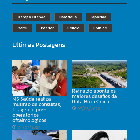
Campo Grande
Destaque
Esportes
Geral
Interior
Polícia
Política
Últimas Postagens
Reinaldo aponta os
maiores desafios da
MS Saúde realiza
Rota Bioceânica
mutirão de consultas,
triagem e pré-
07/08/2026
operatórios
oftalmológicos
04/07/2024