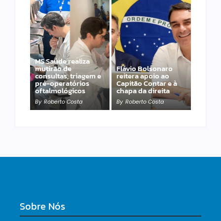
MS Saúde realiza
Presidente do
mutirão de
Flávio Bolsonaro
Conselho Federal de
consultas, triagem e
reitera apoio ao
Psicologia participa
pré-operatórios
Capitão Contar e à
dos 30 anos do
oftalmológicos
chapa da direita
CRP14/MS
By
Roberto Costa
By
Roberto Costa
By
Roberto Costa
Sobre Nós