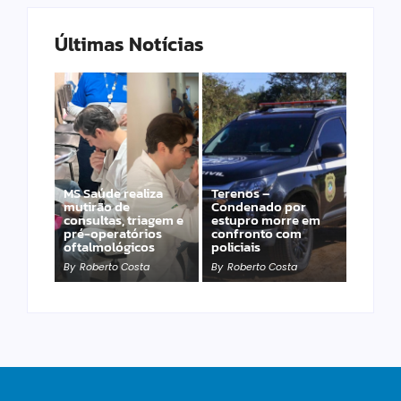
Últimas Notícias
MS Saúde realiza
Terenos –
mutirão de
Condenado por
consultas, triagem e
estupro morre em
Veterinário
pré-operatórios
confronto com
Francisco e a
oftalmológicos
policiais
reflexão de hoje:
By
Roberto Costa
By
Roberto Costa
By
Roberto Costa