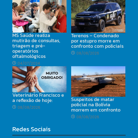
MS Saúde realiza
Terenos – Condenado
mutirão de consultas,
por estupro morre em
triagem e pré-
confronto com policiais
operatórios
08/08/2026
oftalmológicos
04/07/2024
Veterinário Francisco e
Suspeitos de matar
a reflexão de hoje:
policial na Bolívia
08/08/2026
morrem em confronto
08/08/2026
Redes Sociais