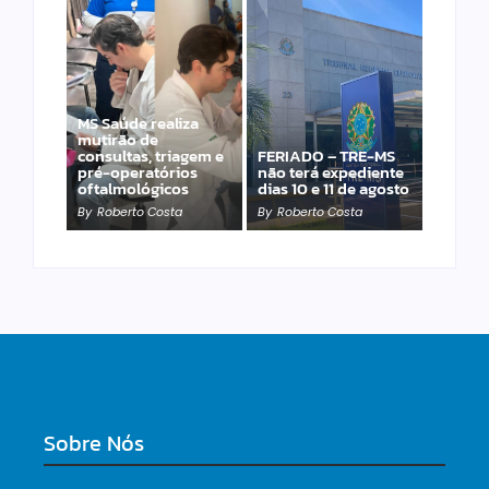
MS Saúde realiza
Laranja azeda atrai
mutirão de
investimento
consultas, triagem e
FERIADO – TRE-MS
francês para
pré-operatórios
não terá expediente
produção de óleos
oftalmológicos
dias 10 e 11 de agosto
essenciais
By
Roberto Costa
By
Roberto Costa
By
Roberto Costa
Sobre Nós