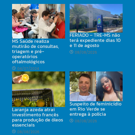
FERIADO – TRE-MS não
terá expediente dias 10
MS Saúde realiza
e 11 de agosto
mutirão de consultas,
triagem e pré-
08/08/2026
operatórios
oftalmológicos
04/07/2024
Suspeito de feminicídio
em Rio Verde se
Laranja azeda atrai
entrega à polícia
investimento francês
para produção de óleos
08/08/2026
essenciais
08/08/2026