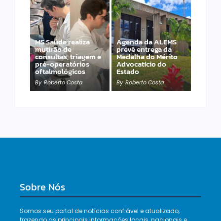
MS Saúde realiza
Agenda da ALEMS
mutirão de
prevê entrega da
consultas, triagem e
Medalha do Mérito
PET – Subea leva
pré-operatórios
Advocatício do
atendimento ao
oftalmológicos
Estado
Jardim Carioca
By
Roberto Costa
By
Roberto Costa
By
Roberto Costa
Sobre Nós
Somos seu portal de notícias confiável e atualizado,
trazendo as principais informações locais, nacionais e