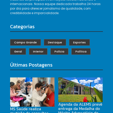
internacionais. Nossa equipe dedicada trabalha 24 horas
por dia para oferecer jornalismo de qualidade, com
credibilidade e imparcialidade.
Categorias
Campo Grande
Destaque
Esportes
Geral
Interior
Polícia
Política
Últimas Postagens
Agenda da ALEMS prevê
entrega da Medalha do
MS Saúde realiza
Mérito Advocatício do
mutirão de consultas,