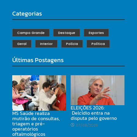
Categorias
Campo Grande
Destaque
Esportes
Geral
Interior
Polícia
Política
Últimas Postagens
ELEIÇÕES 2026:
Delcídio entra na
MS Saúde realiza
disputa pelo governo
mutirão de consultas,
triagem e pré-
07/08/2026
operatórios
oftalmológicos