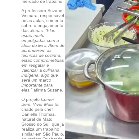
mercado de trabalho.
A professora Suzane
Vismara, responsável
pelas aulas, comenta
sobre o engajamento
das alunas:
“Elas
estão muito
empolgadas com a
ideia do livro. Além de
aprenderem as
técnicas de cozinha,
estão comprometidas
em resgatar e
valorizar a culinária
indígena, algo que
será um marco
importante para
elas,”
afirma Suzane.
O projeto
Comer
Bem, Viver Mais
foi
criado pela chef
Danielle Thomaz,
natural de Mato
Grosso do Sul, que já
realiza um trabalho
similar em São Paulo,
no projeto Quebrada