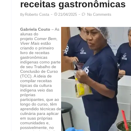
receitas gastronômicas
Roberto Costa
21/04/2025
No Comments
By
Gabriela Couto
– As
alunas do
projeto
Comer Bem,
Viver Mais
estão
criando o primeiro
livro de receitas
gastronômicas
indígenas como parte
de seu Trabalho de
Conclusão de Curso
(TCC). A ideia de
compilar receitas
típicas da cultura
indígena veio das
próprias
participantes, que ao
longo do curso, têm
aprendido técnicas de
culinária para aplicar
em suas próprias
comunidades e,
possivelmente, no