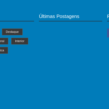
Últimas Postagens
Destaque
ral
Interior
tica
MS Saúde realiza mutirão de consultas,
triagem e pré-operatórios oftalmológicos
04/07/2024