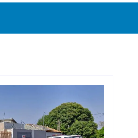
 Grande
Destaque
Esportes
Geral
Interior
P