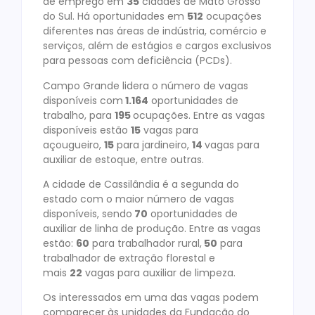
de emprego em
35
cidades de Mato Grosso
do Sul. Há oportunidades em
512
ocupações
diferentes nas áreas de indústria, comércio e
serviços, além de estágios e cargos exclusivos
para pessoas com deficiência (PCDs).
Campo Grande lidera o número de vagas
disponíveis com
1.164
oportunidades de
trabalho, para
195
ocupações. Entre as vagas
disponíveis estão
15
vagas para
açougueiro,
15
para jardineiro,
14
vagas para
auxiliar de estoque, entre outras.
A cidade de Cassilândia é a segunda do
estado com o maior número de vagas
disponíveis, sendo
70
oportunidades de
auxiliar de linha de produção. Entre as vagas
estão:
60
para trabalhador rural,
50
para
trabalhador de extração florestal e
mais
22
vagas para auxiliar de limpeza.
Os interessados em uma das vagas podem
comparecer às unidades da Fundação do