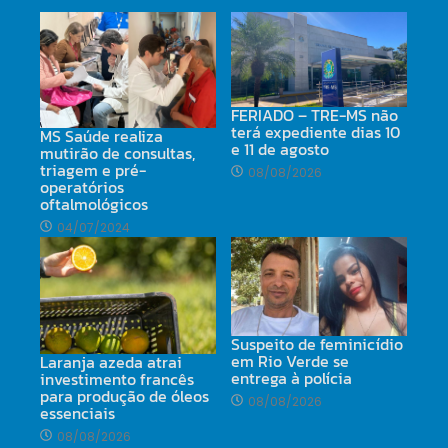
FERIADO – TRE-MS não
terá expediente dias 10
MS Saúde realiza
e 11 de agosto
mutirão de consultas,
triagem e pré-
08/08/2026
operatórios
oftalmológicos
04/07/2024
Suspeito de feminicídio
em Rio Verde se
Laranja azeda atrai
entrega à polícia
investimento francês
para produção de óleos
08/08/2026
essenciais
08/08/2026