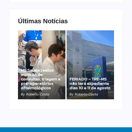
Últimas Notícias
MS Saúde realiza
Laranja azeda atrai
mutirão de
investimento
consultas, triagem e
FERIADO – TRE-MS
francês para
pré-operatórios
não terá expediente
produção de óleos
oftalmológicos
dias 10 e 11 de agosto
essenciais
By
Roberto Costa
By
Roberto Costa
By
Roberto Costa