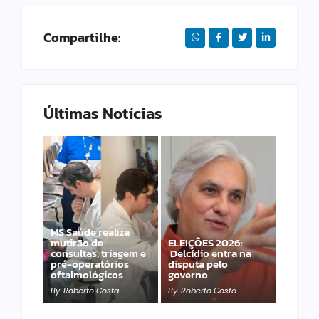
Compartilhe:
Últimas Notícias
MS Saúde realiza
mutirão de
ELEIÇÕES 2026:
Desconhecido
consultas, triagem e
Delcídio entra na
completamente nu
pré-operatórios
disputa pelo
invade hospital, cai e
oftalmológicos
governo
morre
By
Roberto Costa
By
Roberto Costa
By
Roberto Costa