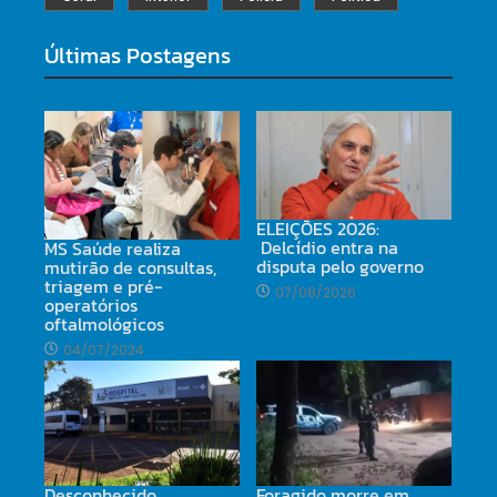
Últimas Postagens
ELEIÇÕES 2026:
Delcídio entra na
MS Saúde realiza
disputa pelo governo
mutirão de consultas,
triagem e pré-
07/08/2026
operatórios
oftalmológicos
04/07/2024
Desconhecido
Foragido morre em