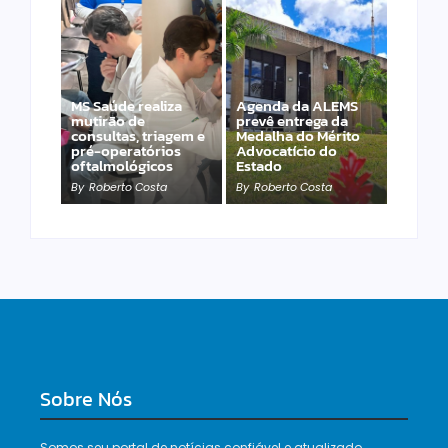
MS Saúde realiza
Agenda da ALEMS
mutirão de
prevê entrega da
consultas, triagem e
Medalha do Mérito
PET – Subea leva
pré-operatórios
Advocatício do
atendimento ao
oftalmológicos
Estado
Jardim Carioca
By
Roberto Costa
By
Roberto Costa
By
Roberto Costa
Sobre Nós
Somos seu portal de notícias confiável e atualizado,