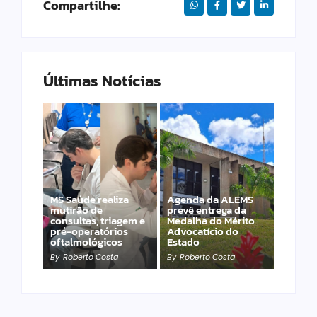
Compartilhe:
Últimas Notícias
MS Saúde realiza
Agenda da ALEMS
mutirão de
prevê entrega da
consultas, triagem e
Medalha do Mérito
PET – Subea leva
pré-operatórios
Advocatício do
atendimento ao
oftalmológicos
Estado
Jardim Carioca
By
Roberto Costa
By
Roberto Costa
By
Roberto Costa