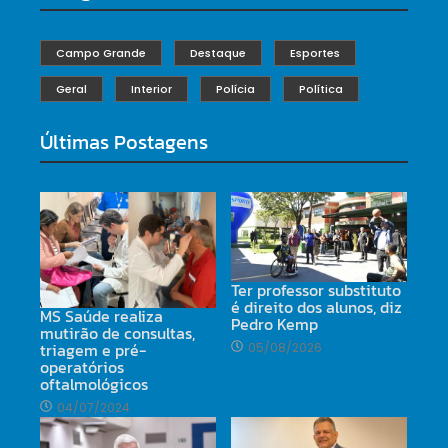
Campo Grande
Destaque
Esportes
Geral
Interior
Polícia
Política
Últimas Postagens
Ter professor substituto
é direito dos alunos, diz
MS Saúde realiza
Pedro Kemp
mutirão de consultas,
triagem e pré-
05/08/2026
operatórios
oftalmológicos
04/07/2024