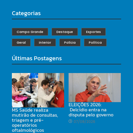
Categorias
Campo Grande
Destaque
Esportes
Geral
Interior
Polícia
Política
Últimas Postagens
ELEIÇÕES 2026:
Delcídio entra na
MS Saúde realiza
disputa pelo governo
mutirão de consultas,
triagem e pré-
07/08/2026
operatórios
oftalmológicos