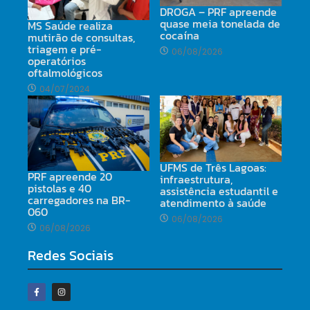
DROGA – PRF apreende
quase meia tonelada de
MS Saúde realiza
cocaína
mutirão de consultas,
triagem e pré-
06/08/2026
operatórios
oftalmológicos
04/07/2024
UFMS de Três Lagoas:
PRF apreende 20
infraestrutura,
pistolas e 40
assistência estudantil e
carregadores na BR-
atendimento à saúde
060
06/08/2026
06/08/2026
Redes Sociais