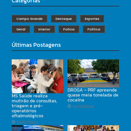
Categorias
Campo Grande
Destaque
Esportes
Geral
Interior
Polícia
Política
Últimas Postagens
DROGA – PRF apreende
quase meia tonelada de
MS Saúde realiza
cocaína
mutirão de consultas,
triagem e pré-
06/08/2026
operatórios
oftalmológicos
04/07/2024