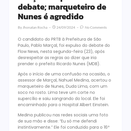
debate; marqueteiro de
Nunes é agredido
By
Jhonatan Rocha
24/09/2024
No Comments
O candidato do PRTB à Prefeitura de São
Paulo, Pablo Marçal, foi expulso do debate do
Flow News, nesta segunda-feira (23), após
desrespeitar as regras ao dizer que iria
prender o prefeito Ricardo Nunes (MDB).
Após o início de uma confusão na ocasião, o
assessor de Marçal, Nahuel Medina, acertou o
marqueteiro de Nunes, Duda Lima, com um
soco no rosto. Lima teve um corte no
supercílio e saiu sangrando do local. Ele foi
encaminhado para o Hospital Albert Einstein.
Medina publicou nas redes sociais uma foto
de sua mão e disse: “Eu só me defendi
instintivamente.” Ele foi conduzido para o 16º