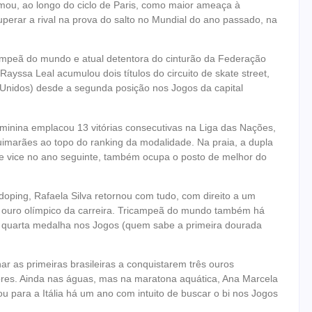
rmou, ao longo do ciclo de Paris, como maior ameaça à
erar a rival na prova do salto no Mundial do ano passado, na
ampeã do mundo e atual detentora do cinturão da Federação
Rayssa Leal acumulou dois títulos do circuito de skate street,
 Unidos) desde a segunda posição nos Jogos da capital
eminina emplacou 13 vitórias consecutivas na Liga das Nações,
marães ao topo do ranking da modalidade. Na praia, a dupla
e vice no ano seguinte, também ocupa o posto de melhor do
doping, Rafaela Silva retornou com tudo, com direito a um
ouro olímpico da carreira. Tricampeã do mundo também há
ua quarta medalha nos Jogos (quem sabe a primeira dourada
r as primeiras brasileiras a conquistarem três ouros
iores. Ainda nas águas, mas na maratona aquática, Ana Marcela
para a Itália há um ano com intuito de buscar o bi nos Jogos