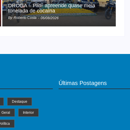
DROGA – PRF apreende quase meia
tonelada de cocaína
By
Roberto Costa
-
06/08/2026
Últimas Postagens
MS Saúde realiza mut
Destaque
de consultas, triagem 
operatórios oftalmoló
Geral
Interior
04/07/2024
olítica