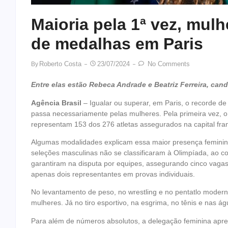
Maioria pela 1ª vez, mu
de medalhas em Paris
Roberto Costa
23/07/2024
No Comments
By
Entre elas estão Rebeca Andrade e Beatriz Ferreira, can
Agência Brasil
– Igualar ou superar, em Paris, o recorde d
passa necessariamente pelas mulheres. Pela primeira vez, 
representam 153 dos 276 atletas assegurados na capital fra
Algumas modalidades explicam essa maior presença feminina,
seleções masculinas não se classificaram à Olimpíada, ao con
garantiram na disputa por equipes, assegurando cinco vaga
apenas dois representantes em provas individuais.
No levantamento de peso, no wrestling e no pentatlo modern
mulheres. Já no tiro esportivo, na esgrima, no tênis e nas ág
Para além de números absolutos, a delegação feminina apre