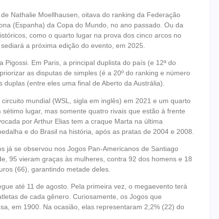
 de Nathalie Moellhausen, oitava do ranking da Federação
elona (Espanha) da Copa do Mundo, no ano passado. Ou da
istóricos, como o quarto lugar na prova dos cinco arcos no
, sediará a próxima edição do evento, em 2025.
 Pigossi. Em Paris, a principal duplista do país (e 12ª do
riorizar as disputas de simples (é a 20º do ranking e número
 duplas (entre eles uma final de Aberto da Austrália).
ircuito mundial (WSL, sigla em inglês) em 2021 e um quarto
 sétimo lugar, mas somente quatro rivais que estão à frente
ocada por Arthur Elias tem a craque Marta na última
edalha e do Brasil na história, após as pratas de 2004 e 2008.
ros já se observou nos Jogos Pan-Americanos de Santiago
e, 95 vieram graças às mulheres, contra 92 dos homens e 18
uros (66), garantindo metade deles.
egue até 11 de agosto. Pela primeira vez, o megaevento terá
 atletas de cada gênero. Curiosamente, os Jogos que
esa, em 1900. Na ocasião, elas representaram 2,2% (22) do