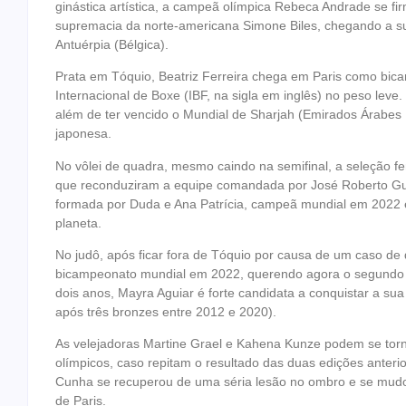
ginástica artística, a campeã olímpica Rebeca Andrade se fi
supremacia da norte-americana Simone Biles, chegando a sup
Antuérpia (Bélgica).
Prata em Tóquio, Beatriz Ferreira chega em Paris como bic
Internacional de Boxe (IBF, na sigla em inglês) no peso leve. 
além de ter vencido o Mundial de Sharjah (Emirados Árabes
japonesa.
No vôlei de quadra, mesmo caindo na semifinal, a seleção f
que reconduziram a equipe comandada por José Roberto Gui
formada por Duda e Ana Patrícia, campeã mundial em 2022 
planeta.
No judô, após ficar fora de Tóquio por causa de um caso de 
bicampeonato mundial em 2022, querendo agora o segundo 
dois anos, Mayra Aguiar é forte candidata a conquistar a s
após três bronzes entre 2012 e 2020).
As velejadoras Martine Grael e Kahena Kunze podem se torna
olímpicos, caso repitam o resultado das duas edições anter
Cunha se recuperou de uma séria lesão no ombro e se mudou 
de Paris.