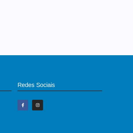
Redes Sociais
irão
e pré-
gicos