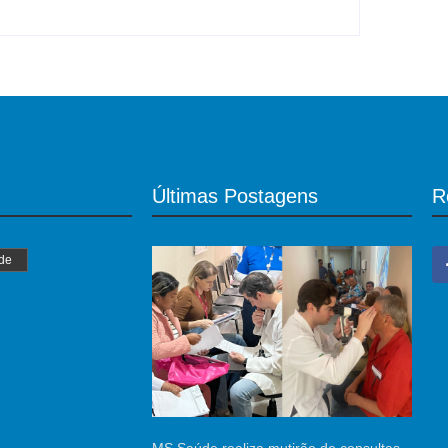
Últimas Postagens
R
de