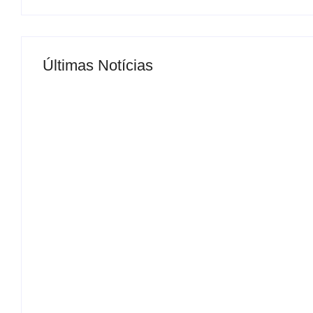
Últimas Notícias
MS Saúde realiza mutirão de consultas, triag
By
Roberto Costa
-
04/07/2024
ELEIÇÕES 2026: Delcídio entra na disputa p
By
Roberto Costa
-
07/08/2026
Desconhecido completamente nu invade hospit
By
Roberto Costa
-
07/08/2026