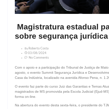
Magistratura estadual pa
sobre segurança jurídica
By
Roberto Costa
03/08/2024
No Comments
Com o apoio e a participação do Tribunal de Justiça de Mato G
agosto, o evento Summit Segurança Jurídica e Desenvolvimen
Casa da Indústria, localizado na avenida Afonso Pena, n. 1.2
O evento faz parte do curso Juiz das Garantias e Temas Atua
magistrados de MS promovida pela Escola Judicial (Ejud-MS)
forma on-line.
Na abertura do evento desta sexta-feira, o presidente do T