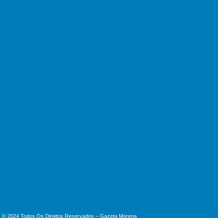
PRF apreende 20 pistolas e 40
carregadores na BR-060
06/08/2026
UFMS de Três Lagoas: infraestrutura,
assistência estudantil e atendimento à
saúde
06/08/2026
© 2024 Todos Os Direitos Reservados – Gazeta Morena