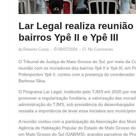
Lar Legal realiza reuni
bairros Ypê II e Ypê III
Roberto Costa
08/07/2024
No Comments
By
O Tribunal de Justiça de Mato Grosso do Sul, por meio da 
reunião com os moradores dos bairros Ypê II e Ypê III, em 
Poliesportivo Ypê II, contou com a presença do coordenado
Barbosa Silva.
O Programa Lar Legal, instituído pelo TJMS em 2020 por me
promover a regularização fundiária, a valorização das moradi
administração do TJMS, sob presidência do desembargador 
ressalta a importância de levar essa iniciativa aos municípi
A reunião contou com a participação da Associação dos Mun
Agência de Habitação Popular do Estado de Mato Grosso do
em Mato Grosso do Sul (OAB/MS), grandes parceiros do Prog