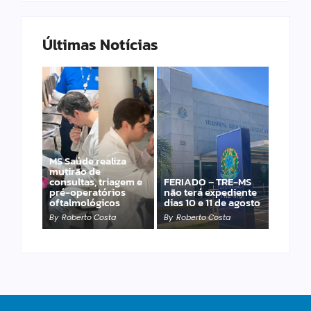
Últimas Notícias
MS Saúde realiza
Laranja azeda atrai
mutirão de
investimento
consultas, triagem e
FERIADO – TRE-MS
francês para
pré-operatórios
não terá expediente
produção de óleos
oftalmológicos
dias 10 e 11 de agosto
essenciais
By
Roberto Costa
By
Roberto Costa
By
Roberto Costa