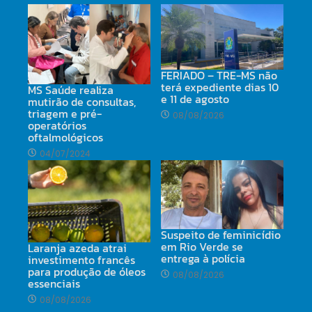
FERIADO – TRE-MS não
terá expediente dias 10
MS Saúde realiza
e 11 de agosto
mutirão de consultas,
triagem e pré-
08/08/2026
operatórios
oftalmológicos
04/07/2024
Suspeito de feminicídio
em Rio Verde se
Laranja azeda atrai
entrega à polícia
investimento francês
para produção de óleos
08/08/2026
essenciais
08/08/2026