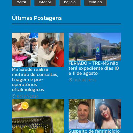
Geral
Interior
Polícia
Política
Últimas Postagens
FERIADO – TRE-MS não
terá expediente dias 10
MS Saúde realiza
e 11 de agosto
mutirão de consultas,
triagem e pré-
08/08/2026
operatórios
oftalmológicos
04/07/2024
Suspeito de feminicídio