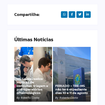
Compartilhe:
Últimas Notícias
MS Saúde realiza
Laranja azeda atrai
mutirão de
investimento
consultas, triagem e
FERIADO – TRE-MS
francês para
pré-operatórios
não terá expediente
produção de óleos
oftalmológicos
dias 10 e 11 de agosto
essenciais
By
Roberto Costa
By
Roberto Costa
By
Roberto Costa